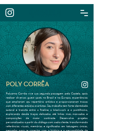
POLY CORRÊA
Polyanna Corrêa vive sua segunda passagem pela Castela, após
realizar diversos guest spots no Brasil e na Europa, experiências
que ampliaram seu repertório artístico e proporcionaram trocas
com diferentes estúdios e artistas. Seu trabalho tem forte identidade
autoral e transita entre o fineline, o blackwork e o pontilhismo,
explorando desde traços delicados até linhas mais marcadas e
composições de maior contraste. Desenvolve projetos
personalizados a partir do diálogo com cada cliente, transformando
referências visuais, memórias e significados em tatuagens únicas,
pensadas para se conectar com a história e a personalidade de