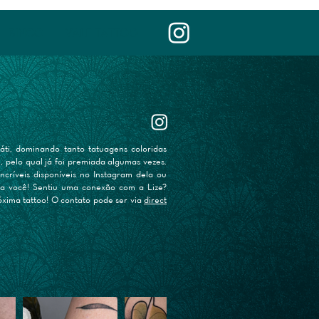
BINGO
VALE TATTOO
áti, dominando tanto tatuagens coloridas
, pelo qual já foi premiada algumas vezes.
ncríveis disponíveis no Instagram dela ou
ara você! Sentiu uma conexão com a Lize?
xima tattoo! O contato pode ser via
direct