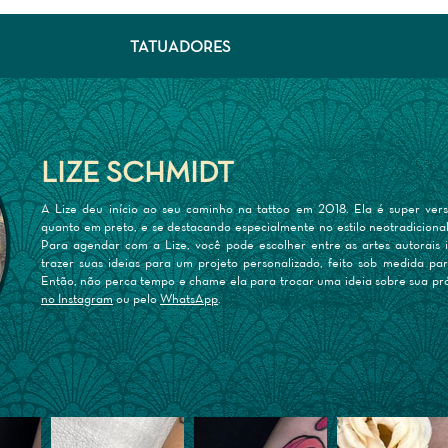
O ESTÚDIO
TATUADORES
PIERCER
CONTATO
LIZE SCHMIDT
A Lize deu início ao seu caminho na tattoo em 2018. Ela é super vers
quanto em preto, e se destacando especialmente no estilo neotradicional
Para agendar com a Lize, você pode escolher entre as artes autorais i
trazer suas ideias para um projeto personalizado, feito sob medida p
Então, não perca tempo e chame ela para trocar uma ideia sobre sua pró
no Instagram
ou pelo
WhatsApp
.