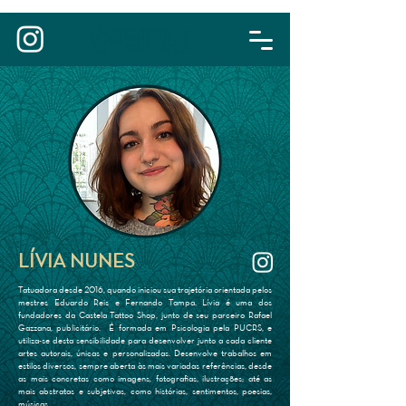
LÍVIA NUNES
Tatuadora desde 2016, quando iniciou sua trajetória orientada pelos
mestres Eduardo Reis e Fernando Tampa. Lívia é uma dos
fundadores da Castela Tattoo Shop, junto de seu parceiro Rafael
Gazzana, publicitário. É formada em Psicologia pela PUCRS, e
utiliza-se desta sensibilidade para desenvolver junto a cada cliente
artes autorais, únicas e personalizadas. Desenvolve trabalhos em
estilos diversos, sempre aberta às mais variadas referências, desde
as mais concretas como imagens, fotografias, ilustrações; até as
mais abstratas e subjetivas, como histórias, sentimentos, poesias,
músicas.